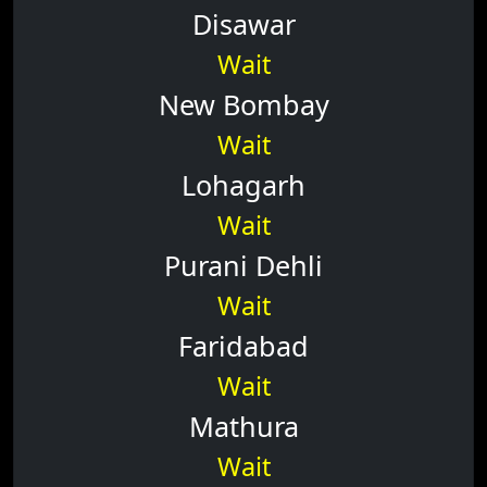
Disawar
Wait
New Bombay
Wait
Lohagarh
Wait
Purani Dehli
Wait
Faridabad
Wait
Mathura
Wait