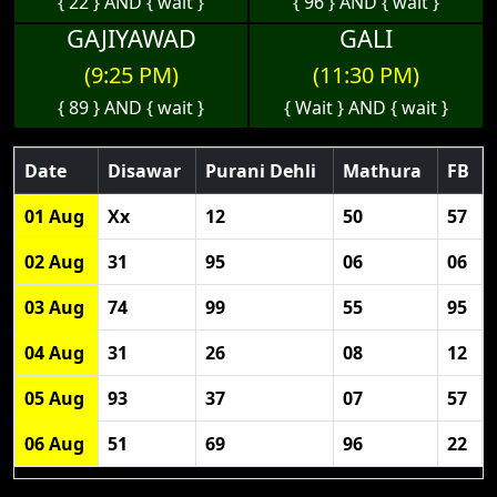
{ 22 } AND { wait }
{ 96 } AND { wait }
GAJIYAWAD
GALI
(9:25 PM)
(11:30 PM)
{ 89 } AND { wait }
{ Wait } AND { wait }
Date
Disawar
Purani Dehli
Mathura
FB
01 Aug
Xx
12
50
57
02 Aug
31
95
06
06
03 Aug
74
99
55
95
04 Aug
31
26
08
12
05 Aug
93
37
07
57
06 Aug
51
69
96
22