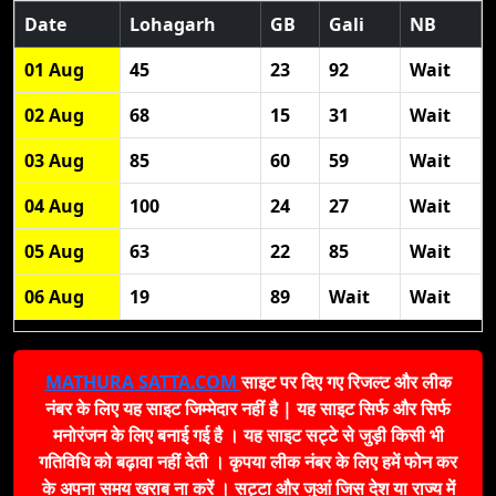
Date
Lohagarh
GB
Gali
NB
01 Aug
45
23
92
Wait
02 Aug
68
15
31
Wait
03 Aug
85
60
59
Wait
04 Aug
100
24
27
Wait
05 Aug
63
22
85
Wait
06 Aug
19
89
Wait
Wait
MATHURA SATTA.COM
साइट पर दिए गए रिजल्ट और लीक
नंबर के लिए यह साइट जिम्मेदार नहीं है | यह साइट सिर्फ और सिर्फ
मनोरंजन के लिए बनाई गई है । यह साइट सट्टे से जुड़ी किसी भी
गतिविधि को बढ़ावा नहीं देती । कृपया लीक नंबर के लिए हमें फोन कर
के अपना समय खराब ना करें । सट्टा और जुआं जिस देश या राज्य में