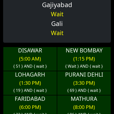
Gajiyabad
Wait
Gali
Wait
DISAWAR
NEW BOMBAY
(5:00 AM)
(1:15 PM)
{ 51 } AND { wait }
{ Wait } AND { wait }
LOHAGARH
PURANI DEHLI
(1:30 PM)
(3:30 PM)
{ 19 } AND { wait }
{ 69 } AND { wait }
FARIDABAD
MATHURA
(6:00 PM)
(8:00 PM)